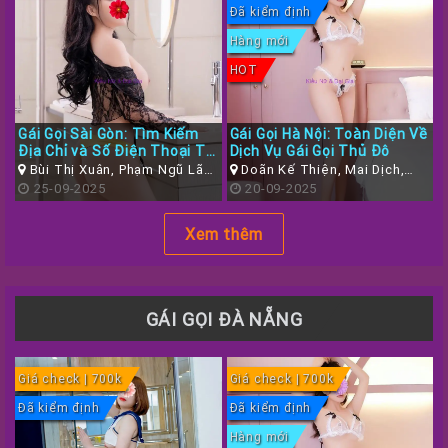
Đã kiểm định
Phố
Hà
Hàng mới
Nội
HOT
Các
Tỉnh
Gái Gọi Sài Gòn: Tìm Kiếm
Gái Gọi Hà Nội: Toàn Diện Về
Địa Chỉ và Số Điện Thoại Tin
Dịch Vụ Gái Gọi Thủ Đô
Miền
Cậy Năm 2025
Bùi Thị Xuân, Phạm Ngũ Lão,
Doãn Kế Thiện, Mai Dịch,
Tây
Quận 1, Thành phố Hồ Chí
25-09-2025
Cầu Giấy, Hà Nội
20-09-2025
Minh
TP
Xem thêm
Lớn
Khác
Đăng
GÁI GỌI ĐÀ NẴNG
Ký
/
Giá check | 700k
Giá check | 700k
Đăng
Đã kiểm định
Đã kiểm định
Nhập
Hàng mới