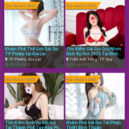
Giá check | 500k
Giá check | 500k
Khám Phá Thế Giới Gái Gọi
Tìm Kiếm Gái Gọi Quy Nhơn
TP Pleiku tại Gia Lai
Dịch Vụ Hot 2025 Tại Bình
Định
TP Pleiku, Gia Lai
Trần Anh Tông, TP Quy
30-09-2025
Nhơn, Bình Định
30-09-2025
Giá check | 500k
Giá check | 500k
Tìm Kiếm Dịch Vụ Gái Gọi
Khám Phá Gái Gọi Tại Phan
Tại Thành Phố Tuy Hòa Phú
Thiết Bình Thuận