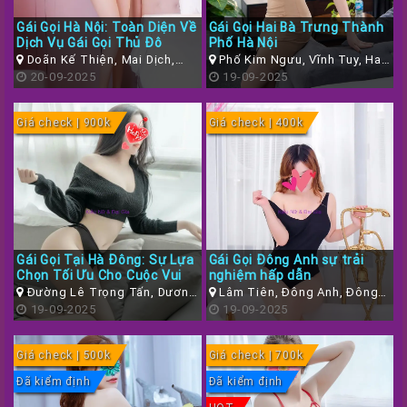
Gái Gọi Hà Nội: Toàn Diện Về
Gái Gọi Hai Bà Trưng Thành
Dịch Vụ Gái Gọi Thủ Đô
Phố Hà Nội
Doãn Kế Thiện, Mai Dịch,
Phố Kim Ngưu, Vĩnh Tuy, Hai
Cầu Giấy, Hà Nội
20-09-2025
Bà Trưng, Hà Nội
19-09-2025
Giá check | 900k
Giá check | 400k
Gái Gọi Tại Hà Đông: Sự Lựa
Gái Gọi Đông Anh sự trải
Chọn Tối Ưu Cho Cuộc Vui
nghiệm hấp dẫn
Đường Lê Trọng Tấn, Dương
Lâm Tiên, Đông Anh, Đông
Nội, Hà Đông, Hà Nội
19-09-2025
Anh, Hà Nội
19-09-2025
Giá check | 500k
Giá check | 700k
Đã kiểm định
Đã kiểm định