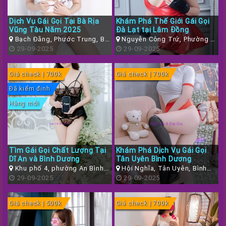
Dịch Vụ Gái Gọi Tại Bà Rịa
Khám Phá Thế Giới Gái Gọi
Vũng Tàu Năm 2025
Đà Lạt tại Lâm Đồng
Bạch Đằng, Phước Trung, Bà
Nguyễn Công Trứ, Phường 8,
Rịa, Bà Rịa - Vũng Tàu
29-09-2025
Thành phố Đà Lạt, Lâm Đồng
29-09-2025
Giá check | 700k
Giá check | 700k
Đã kiểm định
Hàng mới
Tìm Gái Gọi Chất Lượng Tại
Khám Phá Dịch Vụ Gái Gọi
Dĩ An và Bình Dương
Tân Uyên Bình Dương
Khu phố 4, phường An Bình,
Hội Nghĩa, Tân Uyên, Bình
Dĩ An, Bình Dương
29-09-2025
Dương
29-09-2025
Giá check | 500k
Giá check | 700k