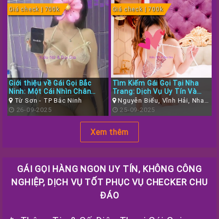
Giá check | 700k
Giá check | 700k
Giới thiệu về Gái Gọi Bắc
Tìm Kiếm Gái Gọi Tại Nha
Ninh: Một Cái Nhìn Chân
Trang: Dịch Vụ Uy Tín Và
Thực
Chất Lượng
Từ Sơn - TP Bắc Ninh
Nguyễn Biểu, Vĩnh Hải, Nha
26-09-2025
Trang, Khánh Hòa
25-09-2025
Xem thêm
GÁI GỌI HÀNG NGON UY TÍN, KHÔNG CÔNG
NGHIỆP, DỊCH VỤ TỐT PHỤC VỤ CHECKER CHU
ĐÁO