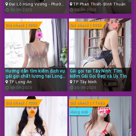
Yên
Đại Lộ Hùng Vương - Phường
TP Phan Thiết- Bình Thuận
9 TP Tuy Hòa, Phú Yên
30-09-2025
30-09-2025
Giá check | 500k
Giá check | 500k
Hướng dẫn tìm kiếm dịch vụ
Gái gọi tại Tây Ninh: Tìm
gái gọi chất lượng tại Long
kiếm Gái Gọi Đẹp và Uy Tín
An
TP Long An
TP Tây Ninh
30-09-2025
30-09-2025
Giá check | 700k
Giá check | 1Triệu
Hàng mới