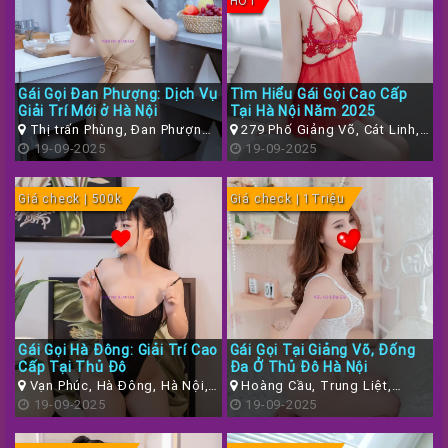
HOT
Gái Gọi Đan Phượng: Dịch Vụ
Tìm Hiểu Gái Gọi Cao Cấp
Giải Trí Mới ở Hà Nội
Tại Hà Nội Năm 2025
Thị trấn Phùng, Đan Phượng,
279 Phố Giảng Võ, Cát Linh,
Hà Nội
19-09-2025
Đống Đa, Hà Nội
19-09-2025
Giá check | 500k
Giá check | 1Triệu
Gái Gọi Hà Đông: Giải Trí Cao
Gái Gọi Tại Giảng Võ, Đống
Cấp Tại Thủ Đô
Đa Ở Thủ Đô Hà Nội
Vạn Phúc, Hà Đông, Hà Nội,
Hoàng Cầu, Trung Liệt,
Việt Nam
19-09-2025
Đống Đa, Hà Nội
19-09-2025