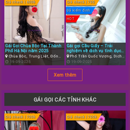
Giá check | 600k
Giá check | 700
Đã kiểm định
HOT
Gái Gọi Chùa Bộc Tại Thành
Gái gọi Cầu Giấy – Trải
Phố Hà Nội năm 2025
nghiệm về dịch vụ tình dục
18+ tại thủ đô Hà Nội
Chùa Bộc, Trung Liệt, Đống
Phố Trần Quốc Vượng, Dịch
Đa, Hà Nội
19-09-2025
Vọng Hậu, Cầu Giấy, Hà Nội
19-09-2025
Xem thêm
GÁI GỌI CÁC TỈNH KHÁC
Giá check | 700k
Giá check | 700k