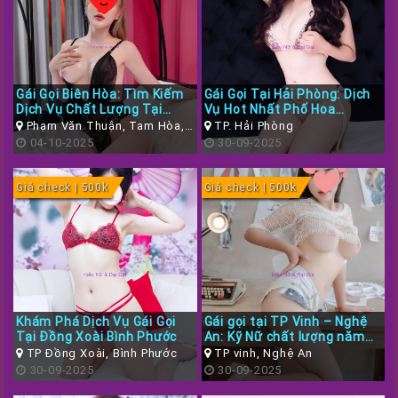
Gái Gọi Biên Hòa: Tìm Kiếm
Gái Gọi Tại Hải Phòng: Dịch
Dịch Vụ Chất Lượng Tại
Vụ Hot Nhất Phố Hoa
Đồng Nai
Phượng
Phạm Văn Thuận, Tam Hòa,
TP. Hải Phòng
Biên Hòa, Đồng Nai
04-10-2025
30-09-2025
Giá check | 500k
Giá check | 500k
Khám Phá Dịch Vụ Gái Gọi
Gái gọi tại TP Vinh – Nghệ
Tại Đồng Xoài Bình Phước
An: Kỹ Nữ chất lượng năm
2025
TP Đồng Xoài, Bình Phước
TP vinh, Nghệ An
30-09-2025
30-09-2025