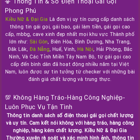
📳 Thông Tin & Số Điện Thoại Gái Gọi
Phong Phú
Kiều Nữ & Đại Gia
Là đơn vị uy tín cung cấp danh sách
thông tin gái gọi, gái bao, gái làm tiền, gái gọi cao
cấp, mbbg, cave xinh đẹp nhất mọi khu vực Thành phố
lớn như:
Sài Gòn
, Biên Hòa, Bình Dương, Nha Trang,
Đăk Lăk,
Đà Nẵng
, Huế, Vinh,
Hà Nội
, Hải Phòng, Bắc
Ninh, Và Các Tỉnh Miền Tây Nam Bộ, từ gái gọi cao
cấp đến bình dân đã hoạt động nhiều năm tại Việt
Nam, luôn được sự tin tưởng từ checker với những bài
đánh giá chất lượng và trung thực.
💯 Không Hàng Tráo-Hàng Công Nghiệp-
Luôn Phục Vụ Tận Tình
Thông tin danh sách số điện thoại gái gọi chất lượng
và uy tín. Cam kết nói không với hàng tráo, hàng công
nghiệp, hàng kém chất lượng. Kiều Nữ & Đại Gia
Thường xuyên rà soát và xác minh hình ảnh, thông tin