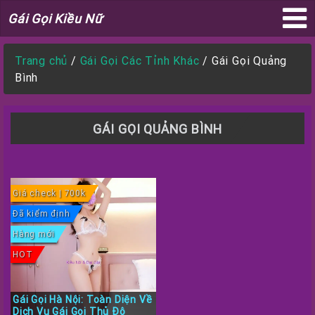
Gái
Gái Gọi Kiều Nữ
Gọi
×
Kiều
Trang chủ
/
Gái Gọi Các Tỉnh Khác
/
Gái Gọi Quảng
Nữ
Bình
GÁI GỌI QUẢNG BÌNH
Trang
Chủ
Sài
Giá check | 700k
Gòn
Đã kiểm định
Đà
Hàng mới
Nẵng
HOT
Gái
Gọi
Gái Gọi Hà Nội: Toàn Diện Về
Thành
Dịch Vụ Gái Gọi Thủ Đô