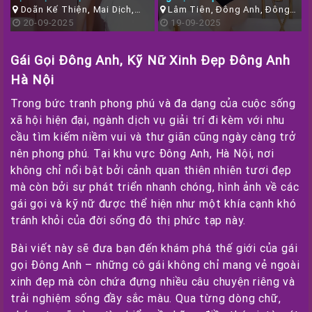
Doãn Kế Thiện, Mai Dịch,
Lâm Tiên, Đông Anh, Đông
Phố
Cầu Giấy, Hà Nội
20-09-2025
Anh, Hà Nội
19-09-2025
Hà
Nội
Gái Gọi Đông Anh, Kỹ Nữ Xinh Đẹp Đông Anh
Các
Hà Nội
Tỉnh
Trong bức tranh phong phú và đa dạng của cuộc sống
Miền
xã hội hiện đại, ngành dịch vụ giải trí đi kèm với nhu
Tây
cầu tìm kiếm niềm vui và thư giãn cũng ngày càng trở
nên phong phú. Tại khu vực Đông Anh, Hà Nội, nơi
TP
không chỉ nổi bật bởi cảnh quan thiên nhiên tươi đẹp
Lớn
mà còn bởi sự phát triển nhanh chóng, hình ảnh về các
Khác
gái gọi và kỹ nữ được thể hiện như một khía cạnh khó
Đăng
tránh khỏi của đời sống đô thị phức tạp này.
Ký
Bài viết này sẽ đưa bạn đến khám phá thế giới của gái
/
gọi Đông Anh – những cô gái không chỉ mang vẻ ngoài
Đăng
xinh đẹp mà còn chứa đựng nhiều câu chuyện riêng và
Nhập
trải nghiệm sống đầy sắc màu. Qua từng dòng chữ,