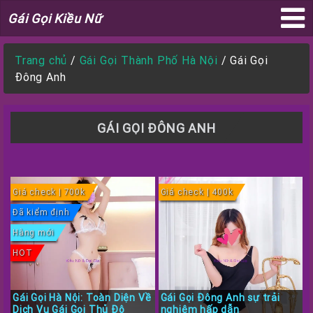
Gái
Gái Gọi Kiều Nữ
Gọi
×
Kiều
Trang chủ
/
Gái Gọi Thành Phố Hà Nội
/
Gái Gọi
Nữ
Đông Anh
GÁI GỌI ĐÔNG ANH
Trang
Chủ
Sài
Giá check | 700k
Giá check | 400k
Gòn
Đã kiểm định
Đà
Hàng mới
Nẵng
HOT
Gái
Gọi
Gái Gọi Hà Nội: Toàn Diện Về
Gái Gọi Đông Anh sự trải
Thành
Dịch Vụ Gái Gọi Thủ Đô
nghiệm hấp dẫn