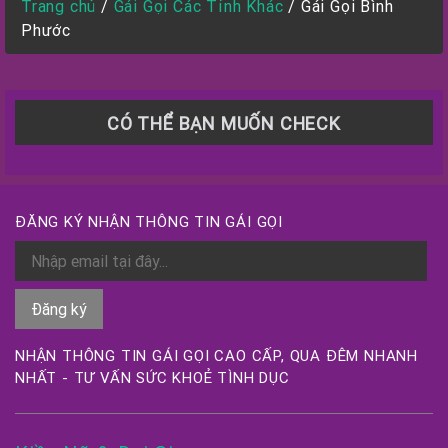
Trang chủ
/
Gái Gọi Các Tỉnh Khác
/
Gái Gọi Bình
Phước
CÓ THỂ BẠN MUỐN CHECK
ĐĂNG KÝ NHẬN THÔNG TIN GÁI GỌI
NHẬN THÔNG TIN GÁI GỌI CAO CẤP, QUA ĐÊM NHANH
NHẤT - TƯ VẤN SỨC KHOẺ TÌNH DỤC